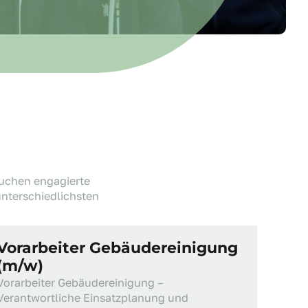
suchen engagierte
unterschiedlichsten
Vorarbeiter Gebäudereinigung
(m/w)
Vorarbeiter Gebäudereinigung –
Verantwortliche Einsatzplanung und