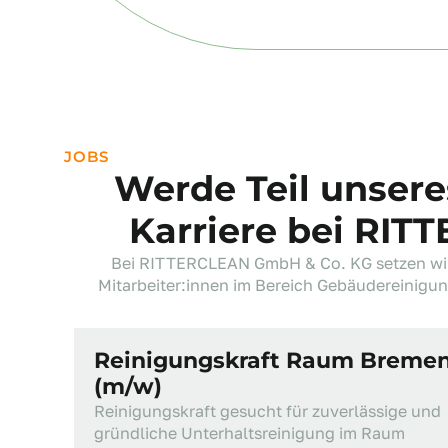
JOBS
Werde Teil unsere
Karriere bei RI
Bei RITTERCLEAN GmbH & Co. KG setzen wir a
Mitarbeiter:innen im Bereich Gebäudereinigun
Reinigungskraft Raum Breme
(m/w)
Reinigungskraft gesucht für zuverlässige und
gründliche Unterhaltsreinigung im Raum