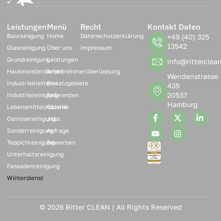
Leistungen
Menü
Recht
Kontakt Daten
Baureinigung
Home
Datenschutzerklärung
+49 (40) 325
13542
Glasreinigung
Über uns
Impressum
Grundreinigung
Leistungen
info@ritterclea
Hausmeisterdienste
Arbeitnehmerüberlassung
Wendenstrasse
Industriekletterer
Einsatzgebiete
435
20537
Industriereinigung
Referenzen
Hamburg
Lebensmittelindustrie
Galerie
Osmosereinigung
Jobs
Sonderreinigung
Anfrage
Teppichreinigung
Bewerben
Unterhaltsreinigung
Fassadenreinigung
Winterdienst
© 2026 Ritter CLEAN | All Rights Reserved