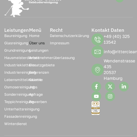
Leistungen
Menü
Recht
Kontakt Daten
Baureinigung
Home
Datenschutzerklärung
+49 (40) 325
13542
Glasreinigung
Über uns
Impressum
Grundreinigung
Leistungen
info@ritterclea
Hausmeisterdienste
Arbeitnehmerüberlassung
Wendenstrasse
Industriekletterer
Einsatzgebiete
435
20537
Industriereinigung
Referenzen
Hamburg
Lebensmittelindustrie
Galerie
Osmosereinigung
Jobs
Sonderreinigung
Anfrage
Teppichreinigung
Bewerben
Unterhaltsreinigung
Fassadenreinigung
Winterdienst