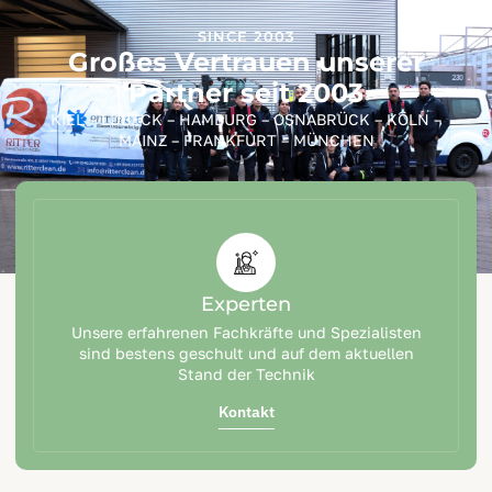
SINCE 2003
Großes Vertrauen unserer
Partner seit 2003
KIEL – LÜBECK – HAMBURG – OSNABRÜCK – KÖLN –
MAINZ – FRANKFURT – MÜNCHEN
Experten
Unsere erfahrenen Fachkräfte und Spezialisten
sind bestens geschult und auf dem aktuellen
Stand der Technik
Kontakt